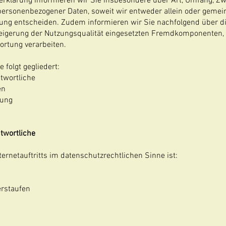
erklärung informieren wir Sie insbesondere über Art, Umfang, Z
personenbezogener Daten, soweit wir entweder allein oder geme
tung entscheiden. Zudem informieren wir Sie nachfolgend über d
igerung der Nutzungsqualität eingesetzten Fremdkomponenten, s
ortung verarbeiten.
 folgt gegliedert:
twortliche
en
tung
twortliche
ternetauftritts im datenschutzrechtlichen Sinne ist:
erstaufen