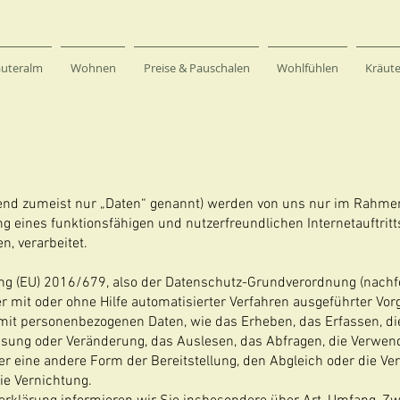
äuteralm
Wohnen
Preise & Pauschalen
Wohlfühlen
Kräut
nd zumeist nur „Daten“ genannt) werden von uns nur im Rahmen 
 eines funktionsfähigen und nutzerfreundlichen Internetauftritts,
, verarbeitet.
nung (EU) 2016/679, also der Datenschutz-Grundverordnung (nach
der mit oder ohne Hilfe automatisierter Verfahren ausgeführter Vo
 personenbezogenen Daten, wie das Erheben, das Erfassen, die
ssung oder Veränderung, das Auslesen, das Abfragen, die Verwen
er eine andere Form der Bereitstellung, den Abgleich oder die Ve
ie Vernichtung.