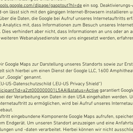
tools.google.com/dlpage/gaoptout?hl=de
ein sog. Deaktivierungs
-on lässt sich mit den gängigen Internet-Browsern installieren u
er die Daten, die Google bei Aufruf unseres Internetauftritts erf
e Analytics mit, dass Informationen zum Besuch unseres Interneta
n. Dies verhindert aber nicht, dass Informationen an uns oder an
weiteren Webanalysedienste von uns eingesetzt werden, erfahren 
wir Google Maps zur Darstellung unseres Standorts sowie zur Erst
lt sich hierbei um einen Dienst der Google LLC, 1600 Amphithea
ur „Google“ genannt.
EU-US-Datenschutzschild („EU-US Privacy Shield“)
rticipant?id=a2zt000000001L5AAI&status=Active
garantiert Googl
ei der Verarbeitung von Daten in den USA eingehalten werden. U
ernetauftritt zu ermöglichen, wird bei Aufruf unseres Internetauf
ebaut.
auftritt eingebundene Komponente Google Maps aufrufen, speicher
hrem Endgerät. Um unseren Standort anzuzeigen und eine Anfahrt
llungen und -daten verarbeitet. Hierbei können wir nicht ausschl