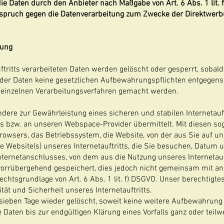
die Daten durch den Anbieter nach Maßgabe von Art. 6 Abs. 1 lit. 
rspruch gegen die Datenverarbeitung zum Zwecke der Direktwerbu
tung
ftritts verarbeiteten Daten werden gelöscht oder gesperrt, sobal
g der Daten keine gesetzlichen Aufbewahrungspflichten entgegen
einzelnen Verarbeitungsverfahren gemacht werden.
ere zur Gewährleistung eines sicheren und stabilen Internetauf
s bzw. an unseren Webspace-Provider übermittelt. Mit diesen sog
browsers, das Betriebssystem, die Website, von der aus Sie auf uns
e Website(s) unseres Internetauftritts, die Sie besuchen, Datum u
nternetanschlusses, von dem aus die Nutzung unseres Internetauft
orrübergehend gespeichert, dies jedoch nicht gemeinsam mit an
chtsgrundlage von Art. 6 Abs. 1 lit. f) DSGVO. Unser berechtigtes 
ität und Sicherheit unseres Internetauftritts.
sieben Tage wieder gelöscht, soweit keine weitere Aufbewahrun
ie Daten bis zur endgültigen Klärung eines Vorfalls ganz oder tei