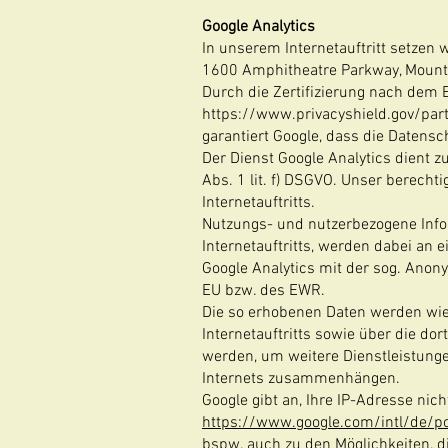
Google Analytics
In unserem Internetauftritt setzen 
1600 Amphitheatre Parkway, Mounta
Durch die Zertifizierung nach dem 
https://www.privacyshield.gov/pa
garantiert Google, dass die Datens
Der Dienst Google Analytics dient z
Abs. 1 lit. f) DSGVO. Unser berecht
Internetauftritts.
Nutzungs- und nutzerbezogene Infor
Internetauftritts, werden dabei an 
Google Analytics mit der sog. Anon
EU bzw. des EWR.
Die so erhobenen Daten werden wi
Internetauftritts sowie über die do
werden, um weitere Dienstleistunge
Internets zusammenhängen.
Google gibt an, Ihre IP-Adresse nic
https://www.google.com/intl/de/po
bspw. auch zu den Möglichkeiten, d