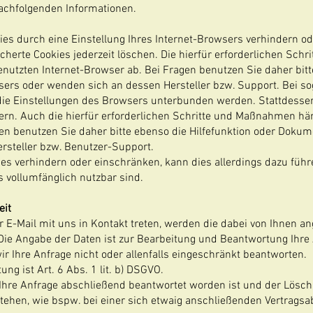
achfolgenden Informationen.
kies durch eine Einstellung Ihres Internet-Browsers verhindern o
icherte Cookies jederzeit löschen. Die hierfür erforderlichen Sc
nutzten Internet-Browser ab. Bei Fragen benutzen Sie daher bitte
ers oder wenden sich an dessen Hersteller bzw. Support. Bei so
 die Einstellungen des Browsers unterbunden werden. Stattdesse
dern. Auch die hierfür erforderlichen Schritte und Maßnahmen h
en benutzen Sie daher bitte ebenso die Hilfefunktion oder Dokum
rsteller bzw. Benutzer-Support.
okies verhindern oder einschränken, kann dies allerdings dazu füh
s vollumfänglich nutzbar sind.
eit
r E-Mail mit uns in Kontakt treten, werden die dabei von Ihnen 
Die Angabe der Daten ist zur Bearbeitung und Beantwortung Ihre 
r Ihre Anfrage nicht oder allenfalls eingeschränkt beantworten.
ng ist Art. 6 Abs. 1 lit. b) DSGVO.
 Ihre Anfrage abschließend beantwortet worden ist und der Lösch
ehen, wie bspw. bei einer sich etwaig anschließenden Vertragsa