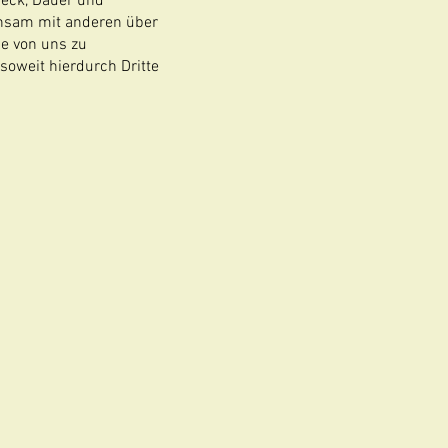
weck, Dauer und
insam mit anderen über
ie von uns zu
oweit hierdurch Dritte