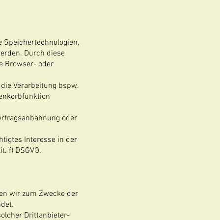
e Speichertechnologien,
werden. Durch diese
re Browser- oder
a die Verarbeitung bspw.
renkorbfunktion
 Vertragsanbahnung oder
tigtes Interesse in der
it. f) DSGVO.
nen wir zum Zwecke der
det.
lcher Drittanbieter-